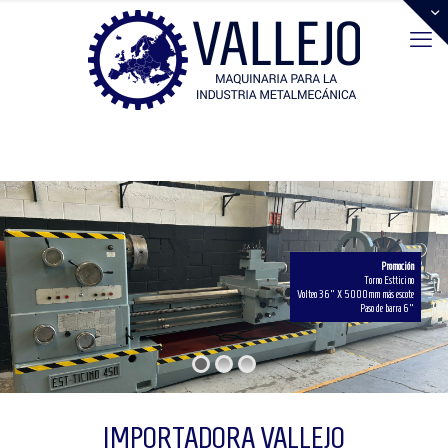
Promoción
Torno Estticino
Volteo 36" X 5000mm más escote
Paso de barra 6"
IMPORTADORA VALLEJO