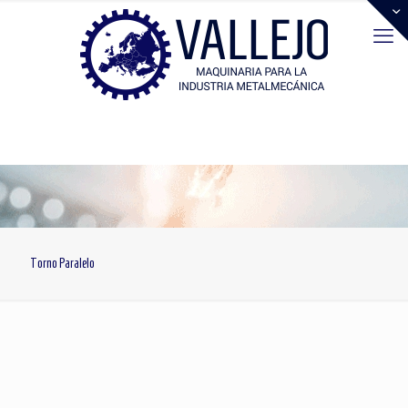
Torno Paralelo