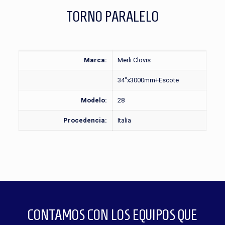
TORNO PARALELO
Marca:
Merli Clovis
34″x3000mm+Escote
Modelo:
28
Procedencia:
Italia
CONTAMOS CON LOS EQUIPOS QUE