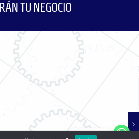
RÁN TU NEGOCIO
Contáctanos