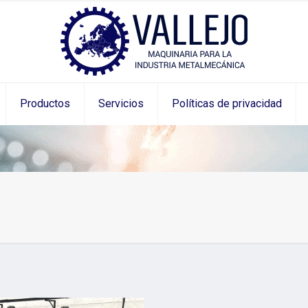
Productos
Servicios
Políticas de privacidad